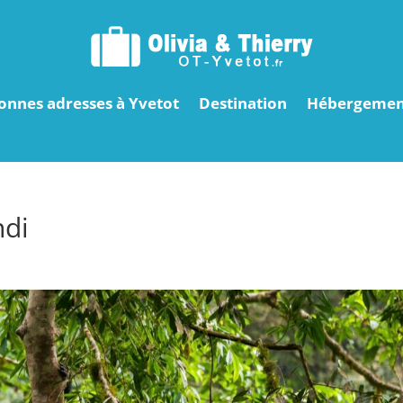
onnes adresses à Yvetot
Destination
Hébergemen
ndi