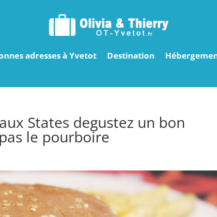
onnes adresses à Yvetot
Destination
Hébergemen
aux States degustez un bon
pas le pourboire