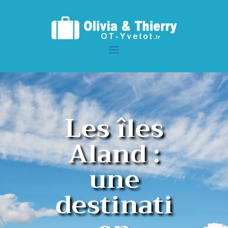
Les îles
Aland :
une
destinati