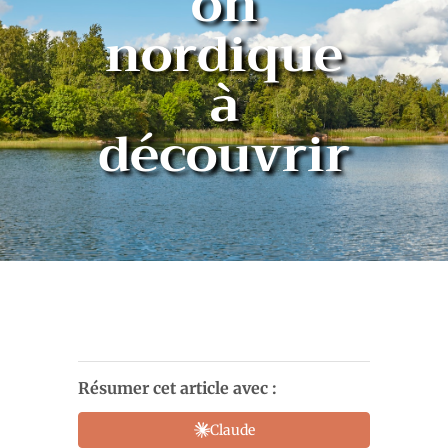
on
nordique
à
découvrir
Résumer cet article avec :
Claude