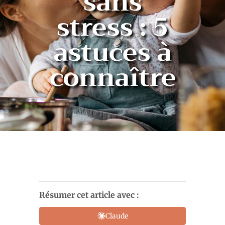
sans
stress : 5
astuces à
connaître
Résumer cet article avec :
Claude